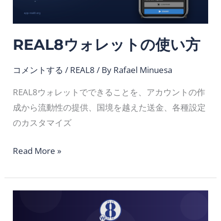
の
使
REAL8ウォレットの使い方
い
方
コメントする
/
REAL8
/ By
Rafael Minuesa
REAL8ウォレットでできることを、アカウントの作
成から流動性の提供、国境を越えた送金、各種設定
のカスタマイズ
Read More »
wREAL8
を
理