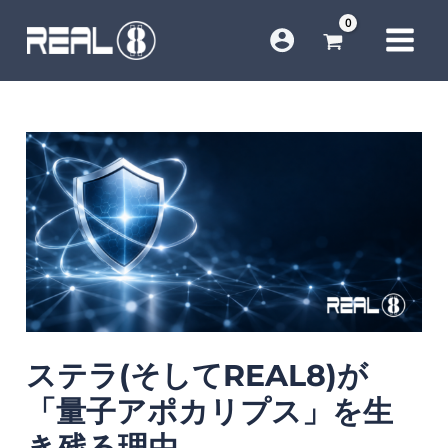
内
容
を
ス
ス
キ
テ
ッ
ラ
プ
(そ
し
て
REAL8)
が
ステラ(そしてREAL8)が
「量
子
「量子アポカリプス」を生
ア
き残る理由