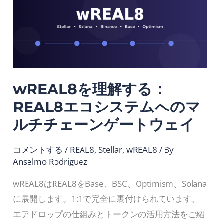
解
す
る：
REAL8
エ
wREAL8を理解する：
コ
シ
REAL8エコシステムへのマ
ス
ルチチェーンゲートウェイ
テ
ム
コメントする
/
REAL8
,
Stellar
,
wREAL8
/ By
Anselmo Rodriguez
へ
の
wREAL8はREAL8をBase、BSC、Optimism、Solana
マ
に展開します。1:1で完全に裏付けられています。
ル
エアドロップの仕組みとトークンの活用方法をご紹