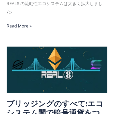
引
REAL8 の流動性エコシステムは大きく拡大しまし
と
た:
収
益
Read More »
を
得
ブ
る
リ
も
ッ
う
ジ
一
ン
つ
グ
の
の
方
す
ブリッジングのすべて:エコ
法
べ
システム間で暗号通貨をつ