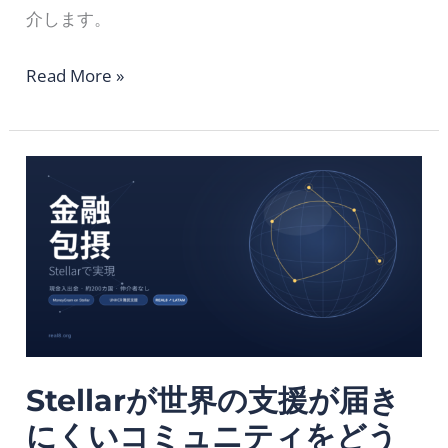
チ
介します。
チ
ェ
Read More »
ー
ン
Stellar
ゲ
が
ー
世
ト
界
ウ
の
ェ
支
イ
援
が
Stellarが世界の支援が届き
届
き
にくいコミュニティをどう