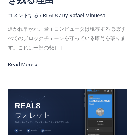
ポ
カ
コメントする
/
REAL8
/ By
Rafael Minuesa
リ
遅かれ早かれ、量子コンピュータは現存するほぼす
プ
べてのブロックチェーンを守っている暗号を破りま
ス」
す。これは一部の悲 […]
を
生
Read More »
き
残
REAL8
る
ウ
理
ォ
由
レ
ッ
ト