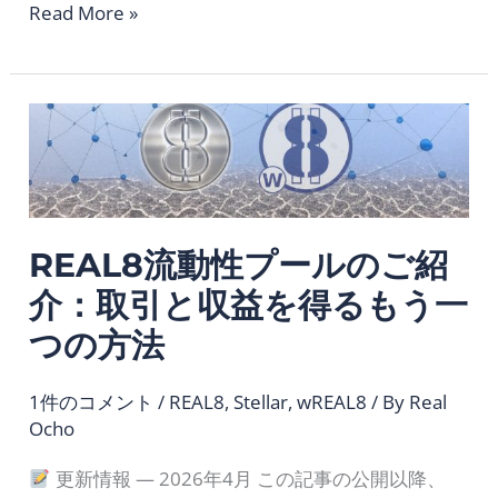
Read More »
REAL8
流
動
性
プ
REAL8流動性プールのご紹
ー
ル
介：取引と収益を得るもう一
の
つの方法
ご
紹
1件のコメント
/
REAL8
,
Stellar
,
wREAL8
/ By
Real
Ocho
介：
取
更新情報 — 2026年4月 この記事の公開以降、