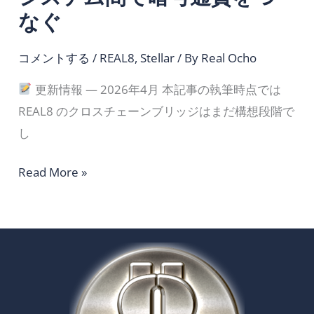
て:
なぐ
エ
コ
コメントする
/
REAL8
,
Stellar
/ By
Real Ocho
シ
ス
更新情報 — 2026年4月 本記事の執筆時点では
テ
REAL8 のクロスチェーンブリッジはまだ構想段階で
ム
し
間
Read More »
で
暗
号
通
貨
を
つ