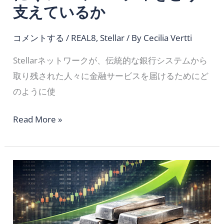
に
支えているか
く
い
コメントする
/
REAL8
,
Stellar
/ By
Cecilia Vertti
コ
Stellarネットワークが、伝統的な銀行システムから
ミ
取り残された人々に金融サービスを届けるためにど
ュ
のように使
ニ
テ
Read More »
ィ
を
銀
ど
価
う
格
支
の
え
上
て