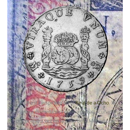
REAL8 está inspirado en el
Real de a Ocho
, la
primera moneda de reserva global, acuñada
por primera vez en la Casa de la Moneda de
México en 1538, y que se convirtió en un