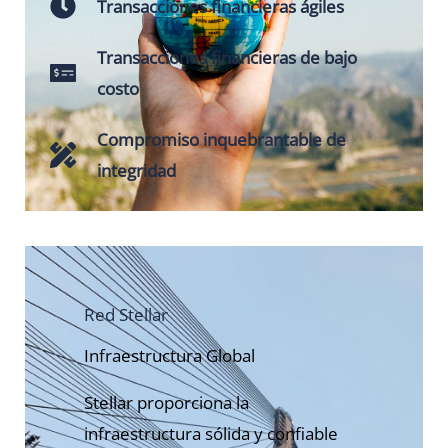
Transacciones financieras ágiles
Transacciones financieras de bajo
costo
Compromiso inquebrantable de
integridad
Red Stellar
Infraestructura Global
Stellar proporciona la
infraestructura sólida y confiable