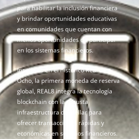
para habilitar la inclusión financiera
y brindar oportunidades educativas
en comunidades que cuentan con
menos oportunidades de participar
en los sistemas financieros.
Inspirado en el histórico Real de a
Ocho, la primera moneda de reserva
global, REAL8 integra la tecnología
blockchain con la robusta
infraestructura de Stellar para
ofrecer transacciones rápidas y
económicas en servicios financieros.