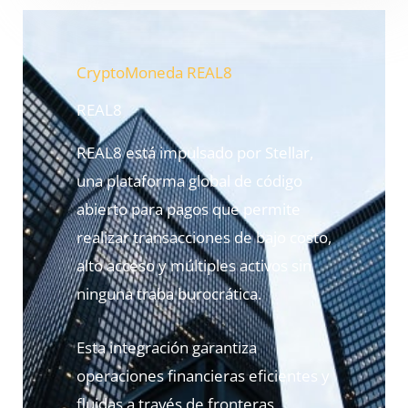
CryptoMoneda REAL8
REAL8
REAL8 está impulsado por Stellar,
una plataforma global de código
abierto para pagos que permite
realizar transacciones de bajo costo,
alto acceso y múltiples activos sin
ninguna traba burocrática.
Esta integración garantiza
operaciones financieras eficientes y
fluidas a través de fronteras,