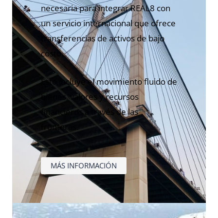
necesaria para integrar REAL8 con
un servicio internacional que ofrece
transferencias de activos de bajo
costo.
Esto incluye el movimiento fluido de
bienes, valores y recursos
financieros a través de las
fronteras.
MÁS INFORMACIÓN