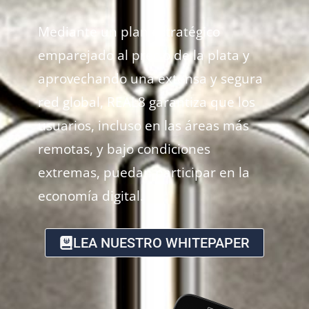
Mediante un plan estratégico
emparejado al precio de la plata y
aprovechando una extensa y segura
red global, REAL8 garantiza que los
usuarios, incluso en las áreas más
remotas, y bajo condiciones
extremas, puedan participar en la
economía digital.
LEA NUESTRO WHITEPAPER