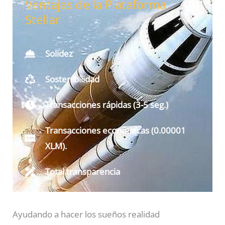
Ventajas de la Plataforma
Stellar
Solidez
Sostenibilidad
Transacciones rápidas (3-5 seg.)
Transacciones económicas (0.00001
XLM).
Total transparencia
Ayudando a hacer los sueños realidad