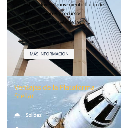
Esto incluye el movimiento fluido de
bienes, valores y recursos
financieros a través de las
fronteras.
MÁS INFORMACIÓN
Ventajas de la Plataforma
Stellar
Solidez